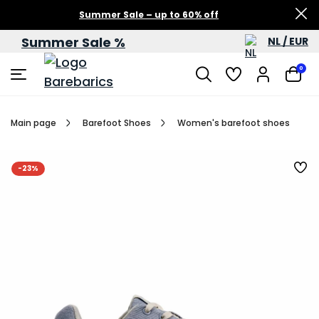
Summer Sale – up to 60% off
Summer Sale %
NL / EUR
0
Main page
Barefoot Shoes
Women's barefoot shoes
-23%