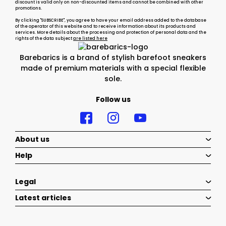
discount is valid only on non-discounted items and cannot be combined with other
promotions.
By clicking "SUBSCRIBE", you agree to have your email address added to the database
of the operator of this website and to receive information about its products and
services. More details about the processing and protection of personal data and the
rights of the data subject
are listed here
Barebarics is a brand of stylish barefoot sneakers
made of premium materials with a special flexible
sole.
Follow us
About us
Help
Legal
Latest articles